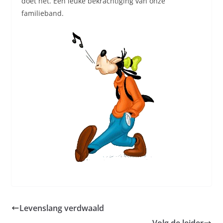
doet het. Een leuke bekrachtiging van onze
familieband.
Levenslang verdwaald
Volg de leider