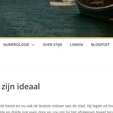
NUMEROLOGIE
OVER STIJN
LINKEN
BLOGPOST
zijn ideaal
 de beste en nu ook de leukste visboer van de stad. Hij legde uit 
olde en dolde nog even door en zou mij bij het afrekenen teveel teru