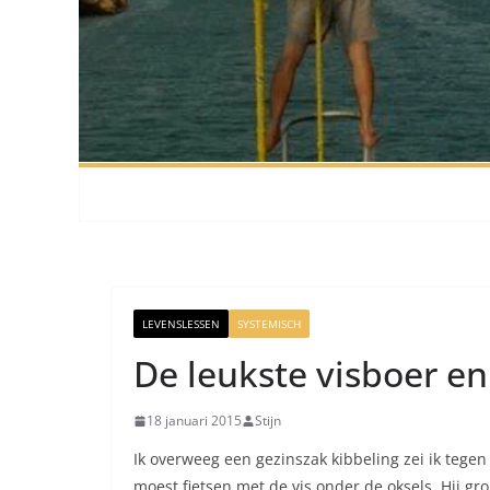
LEVENSLESSEN
SYSTEMISCH
De leukste visboer en 
18 januari 2015
Stijn
Ik overweeg een gezinszak kibbeling zei ik tegen
moest fietsen met de vis onder de oksels. Hij gr