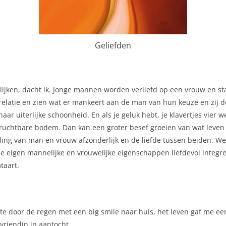
Geliefden
ijken, dacht ik. Jonge mannen worden verliefd op een vrouw en stap
 relatie en zien wat er mankeert aan de man van hun keuze en zij de
aar uiterlijke schoonheid. En als je geluk hebt, je klavertjes vier w
vruchtbare bodem. Dan kan een groter besef groeien van wat leven 
ling van man en vrouw afzonderlijk en de liefde tussen beiden. W
nt je eigen mannelijke en vrouwelijke eigenschappen liefdevol integr
taart.
ste door de regen met een big smile naar huis, het leven gaf me ee
vriendin in aantocht.