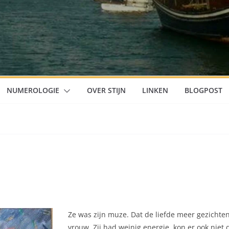
NUMEROLOGIE
OVER STIJN
LINKEN
BLOGPOST
Ze was zijn muze.
Dat de liefde meer gezichten
vrouw. Zij had weinig energie, kon er ook niet 