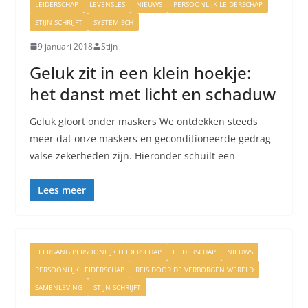
LEIDERSCHAP
LEVENSLES
NIEUWS
PERSOONLIJK LEIDERSCHAP
STIJN SCHRIJFT
SYSTEMISCH
9 januari 2018
Stijn
Geluk zit in een klein hoekje:
het danst met licht en schaduw
Geluk gloort onder maskers We ontdekken steeds
meer dat onze maskers en geconditioneerde gedrag
valse zekerheden zijn. Hieronder schuilt een
Lees meer
LEERGANG PERSOONLIJK LEIDERSCHAP
LEIDERSCHAP
NIEUWS
PERSOONLIJK LEIDERSCHAP
REIS DOOR DE VERBORGEN WERELD
SAMENLEVING
STIJN SCHRIJFT