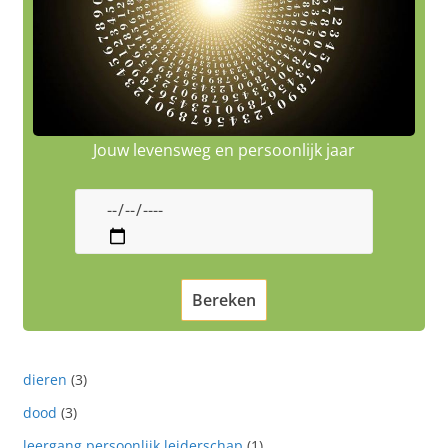
Jouw levensweg en persoonlijk jaar
dieren
(3)
dood
(3)
leergang persoonlijk leiderschap
(1)