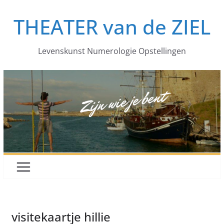
Ga
THEATER van de ZIEL
naar
de
inhoud
Levenskunst Numerologie Opstellingen
visitekaartje hillie