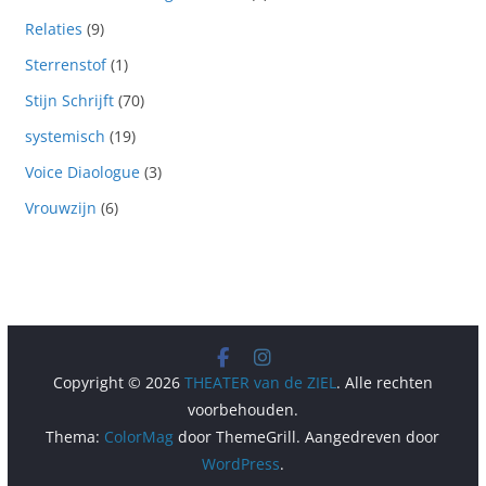
Relaties
(9)
Sterrenstof
(1)
Stijn Schrijft
(70)
systemisch
(19)
Voice Diaologue
(3)
Vrouwzijn
(6)
Copyright © 2026
THEATER van de ZIEL
. Alle rechten
voorbehouden.
Thema:
ColorMag
door ThemeGrill. Aangedreven door
WordPress
.