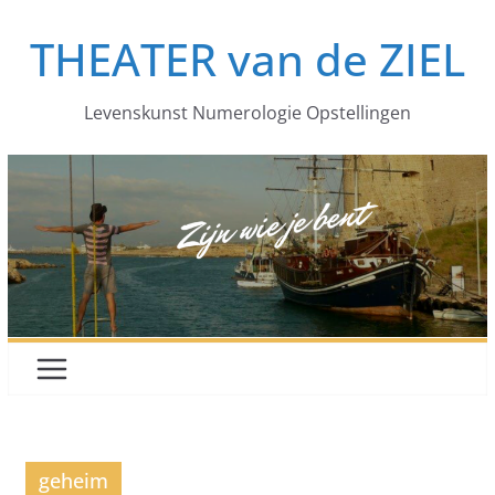
Ga
THEATER van de ZIEL
naar
de
inhoud
Levenskunst Numerologie Opstellingen
geheim