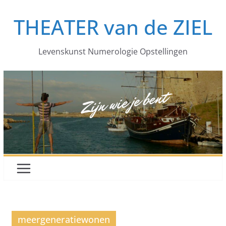
Ga
THEATER van de ZIEL
naar
de
inhoud
Levenskunst Numerologie Opstellingen
meergeneratiewonen