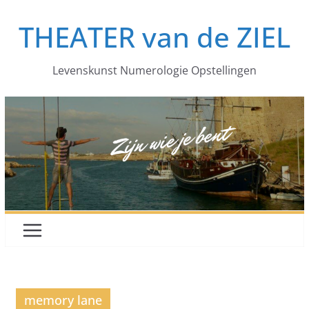
Ga
THEATER van de ZIEL
naar
de
inhoud
Levenskunst Numerologie Opstellingen
memory lane