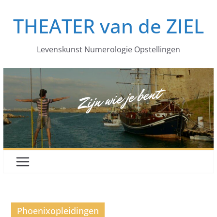
Ga
THEATER van de ZIEL
naar
de
inhoud
Levenskunst Numerologie Opstellingen
Phoenixopleidingen