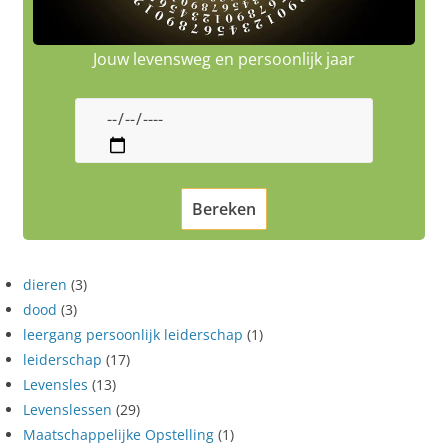
Jouw levensweg en persoonlijk jaar
dieren
(3)
dood
(3)
leergang persoonlijk leiderschap
(1)
leiderschap
(17)
Levensles
(13)
Levenslessen
(29)
Maatschappelijke Opstelling
(1)