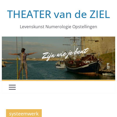
Ga
THEATER van de ZIEL
naar
de
inhoud
Levenskunst Numerologie Opstellingen
systeemwerk