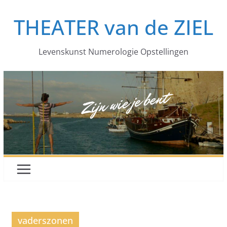
Ga
THEATER van de ZIEL
naar
de
inhoud
Levenskunst Numerologie Opstellingen
vaderszonen