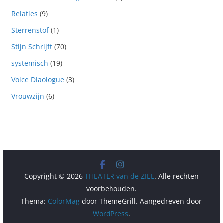
Relaties
(9)
Sterrenstof
(1)
Stijn Schrijft
(70)
systemisch
(19)
Voice Diaologue
(3)
Vrouwzijn
(6)
Copyright © 2026
THEATER van de ZIEL
. Alle rechten
voorbehouden.
Thema:
ColorMag
door ThemeGrill. Aangedreven door
WordPress
.