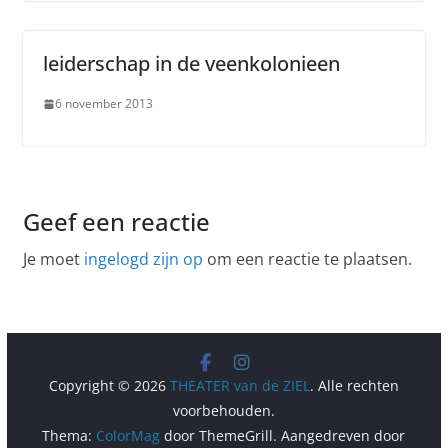
leiderschap in de veenkolonieen
6 november 2013
Geef een reactie
Je moet
ingelogd zijn op
om een reactie te plaatsen.
Copyright © 2026
THEATER van de ZIEL
. Alle rechten
voorbehouden.
Thema:
ColorMag
door ThemeGrill. Aangedreven door