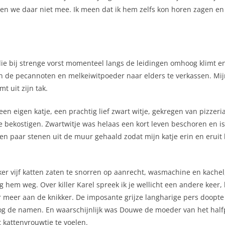
aten we daar niet mee. Ik meen dat ik hem zelfs kon horen zagen e
ie bij strenge vorst momenteel langs de leidingen omhoog klimt en
 en de pecannoten en melkeiwitpoeder naar elders te verkassen. Mijn
t uit zijn tak.
 een eigen katje, een prachtig lief zwart witje, gekregen van pizzer
bekostigen. Zwartwitje was helaas een kort leven beschoren en is 
een paar stenen uit de muur gehaald zodat mijn katje erin en eruit 
ker vijf katten zaten te snorren op aanrecht, wasmachine en kachel, 
g hem weg. Over killer Karel spreek ik je wellicht een andere keer
r meer aan de knikker. De imposante grijze langharige pers doopte 
nog de namen. En waarschijnlijk was Douwe de moeder van het half
kattenvrouwtje te voelen.