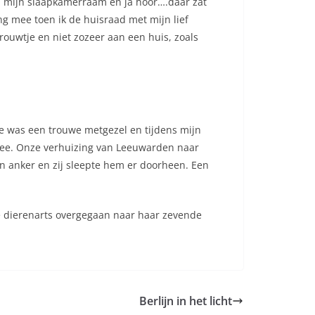
an mijn slaapkamerraam en ja hoor….daar zat
ng mee toen ik de huisraad met mijn lief
rouwtje en niet zozeer aan een huis, zoals
 Ze was een trouwe metgezel en tijdens mijn
 mee. Onze verhuizing van Leeuwarden naar
en anker en zij sleepte hem er doorheen. Een
de dierenarts overgegaan naar haar zevende
Berlijn in het licht