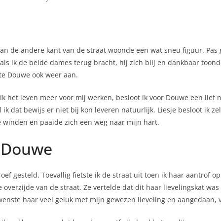
aan de andere kant van de straat woonde een wat sneu figuur. Pas 
ls ik de beide dames terug bracht, hij zich blij en dankbaar toonde
pte Douwe ook weer aan.
at ik het leven meer voor mij werken, besloot ik voor Douwe een lie
dat bewijs er niet bij kon leveren natuurlijk. Liesje besloot ik zel
 te winden en paaide zich een weg naar mijn hart.
 Douwe
f gesteld. Toevallig fietste ik de straat uit toen ik haar aantrof 
verzijde van de straat. Ze vertelde dat dit haar lievelingskat wa
wenste haar veel geluk met mijn gewezen lieveling en aangedaan, v