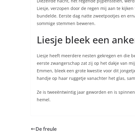
Diezelfde nacht, het regende pijpenstelen, wer
Liesje, verzopen door de regen mij aan te kijken
bundelde. Eerste dag natte zweetpootjes en erna
sommige stemmen beweren.
Liesje bleek een anke
Liesje heeft meerdere nesten gekregen en die be
eerste zwangerschap zat zij op het dakje van m
Emmen, bleek een grote kwestie voor dit jongetj
handje op haar ruggetje vanachter het glas, sa
Ze is tweeëntwintig jaar geworden en is spinnen
hemel.
De freule