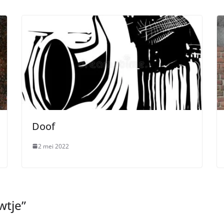
Doof
2 mei 2022
wtje
”