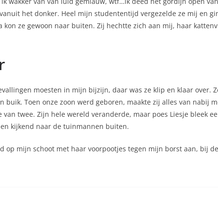
d ik wakker van van luid gemiauw, wtf…ik deed het gordijn open v
 vanuit het donker. Heel mijn studententijd vergezelde ze mij en gi
 kon ze gewoon naar buiten. Zij hechtte zich aan mij, haar kattenv
r
vallingen moesten in mijn bijzijn, daar was ze klip en klaar over.
ijn buik. Toen onze zoon werd geboren, maakte zij alles van nabij
e van twee. Zijn hele wereld veranderde, maar poes Liesje bleek e
men kijkend naar de tuinmannen buiten.
d op mijn schoot met haar voorpootjes tegen mijn borst aan, bij 