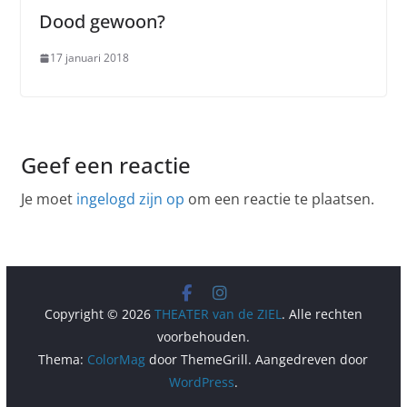
Dood gewoon?
17 januari 2018
Geef een reactie
Je moet
ingelogd zijn op
om een reactie te plaatsen.
Copyright © 2026
THEATER van de ZIEL
. Alle rechten
voorbehouden.
Thema:
ColorMag
door ThemeGrill. Aangedreven door
WordPress
.