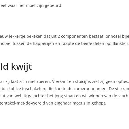
eet waar het moet zijn gebeurd.
ieuw lekkertje bekeken dat uit 2 componenten bestaat, onnozel b
n mobiel tussen de happerijen en raapte de beide delen op, flanste 
ld kwijt
 zij laat zich niet roeren. Vierkant en stoicijns ziet zij geen optie
n de backoffice inschakelen, die kan in de cameraopnamen. De vierka
t van wel. Ik ga achter het jong staan en wij winnen van de starh
 tentakel-met-de-wereld van eigenaar moet zijn gehopt.