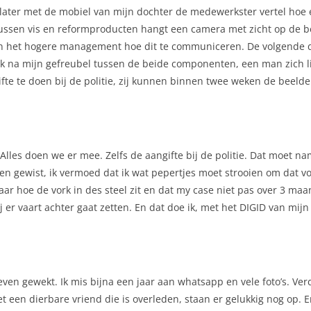
e later met de mobiel van mijn dochter de medewerkster vertel ho
ssen vis en reformproducten hangt een camera met zicht op de bewu
aan het hogere management hoe dit te communiceren. De volgende d
lak na mijn gefreubel tussen de beide componenten, een man zich li
te te doen bij de politie, zij kunnen binnen twee weken de beeld
les doen we er mee. Zelfs de aangifte bij de politie. Dat moet name
gewist, ik vermoed dat ik wat pepertjes moet strooien om dat voor
aar hoe de vork in des steel zit en dat my case niet pas over 3 ma
j er vaart achter gaat zetten. En dat doe ik, met het DIGID van mij
ven gewekt. Ik mis bijna een jaar aan whatsapp en vele foto’s. Ver
et een dierbare vriend die is overleden, staan er gelukkig nog op.