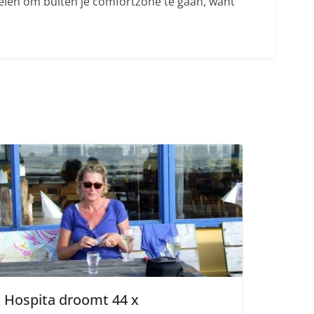
melen om buiten je comfortzone te gaan, want
Hospita droomt 44 x