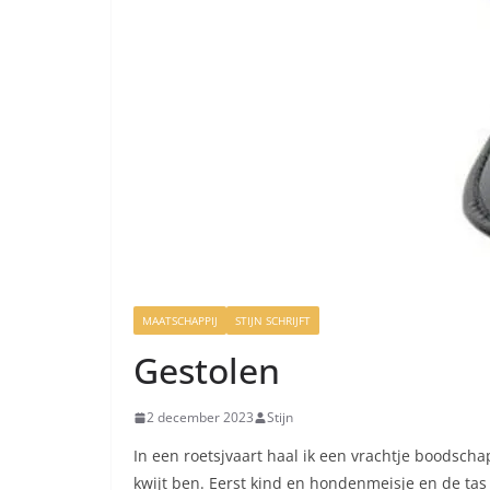
MAATSCHAPPIJ
STIJN SCHRIJFT
Gestolen
2 december 2023
Stijn
In een roetsjvaart haal ik een vrachtje boodschap
kwijt ben. Eerst kind en hondenmeisje en de tas n