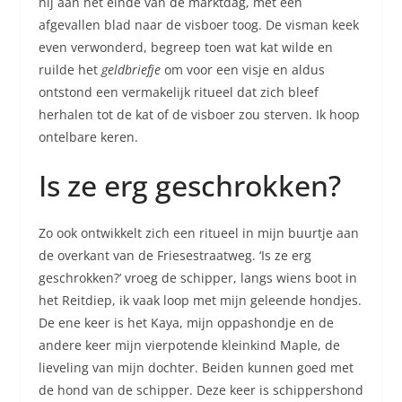
hij aan het einde van de marktdag, met een
afgevallen blad naar de visboer toog. De visman keek
even verwonderd, begreep toen wat kat wilde en
ruilde het
geldbriefje
om voor een visje en aldus
ontstond een vermakelijk ritueel dat zich bleef
herhalen tot de kat of de visboer zou sterven. Ik hoop
ontelbare keren.
Is ze erg geschrokken?
Zo ook ontwikkelt zich een ritueel in mijn buurtje aan
de overkant van de Friesestraatweg. ‘Is ze erg
geschrokken?’ vroeg de schipper, langs wiens boot in
het Reitdiep, ik vaak loop met mijn geleende hondjes.
De ene keer is het Kaya, mijn oppashondje en de
andere keer mijn vierpotende kleinkind Maple, de
lieveling van mijn dochter. Beiden kunnen goed met
de hond van de schipper. Deze keer is schippershond