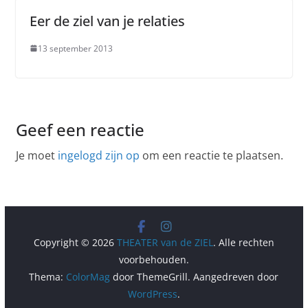
Eer de ziel van je relaties
13 september 2013
Geef een reactie
Je moet
ingelogd zijn op
om een reactie te plaatsen.
Copyright © 2026
THEATER van de ZIEL
. Alle rechten
voorbehouden.
Thema:
ColorMag
door ThemeGrill. Aangedreven door
WordPress
.