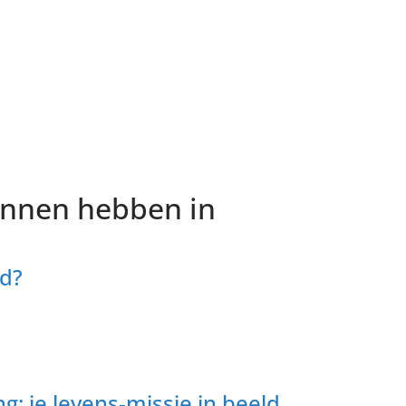
kunnen hebben in
id?
: je levens-missie in beeld