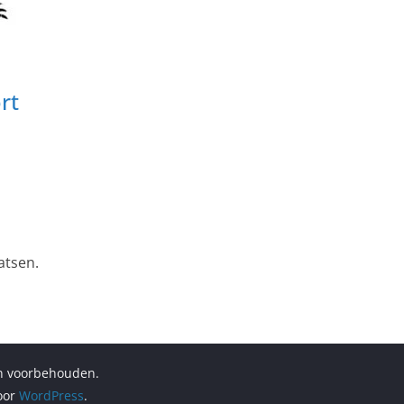
rt
atsen.
en voorbehouden.
oor
WordPress
.