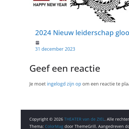
2024 Nieuw leiderschap gloo
31 december 2023
Geef een reactie
Je moet
ingelogd zijn op
om een reactie te pla
Copyright © 2026
THEATER van de ZIEL
. Alle recht
Thema:
ColorMag
door ThemeGrill. Aangedreven d