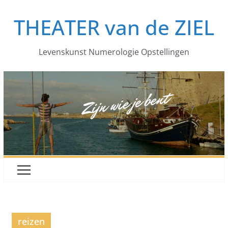
Ga
THEATER van de ZIEL
naar
de
inhoud
Levenskunst Numerologie Opstellingen
reizen