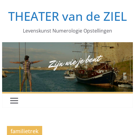
Ga
THEATER van de ZIEL
naar
de
inhoud
Levenskunst Numerologie Opstellingen
familietrek