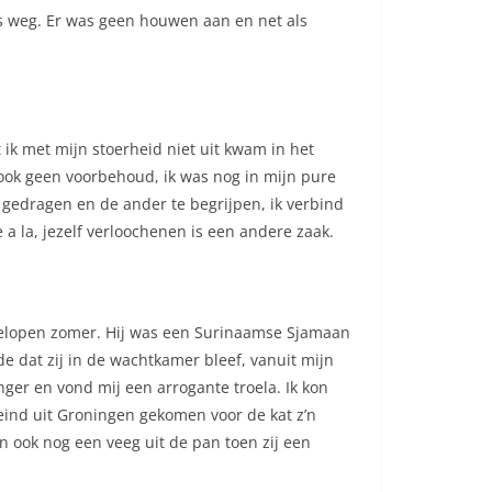
es weg. Er was geen houwen aan en net als
k met mijn stoerheid niet uit kwam in het
ook geen voorbehoud, ik was nog in mijn pure
 gedragen en de ander te begrijpen, ik verbind
a la, jezelf verloochenen is een andere zaak.
elopen zomer. Hij was een Surinaamse Sjamaan
de dat zij in de wachtkamer bleef, vanuit mijn
nger en vond mij een arrogante troela. Ik kon
e eind uit Groningen gekomen voor de kat z’n
in ook nog een veeg uit de pan toen zij een