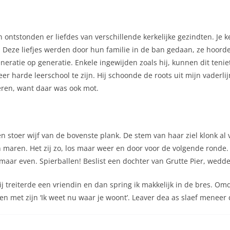
 ontstonden er liefdes van verschillende kerkelijke gezindten. Je 
 Deze liefjes werden door hun familie in de ban gedaan, ze hoorden
generatie op generatie. Enkele ingewijden zoals hij, kunnen dit teni
 harde leerschool te zijn. Hij schoonde de roots uit mijn vaderlijn,
deren, want daar was ook mot.
n stoer wijf van de bovenste plank. De stem van haar ziel klonk al 
 maren. Het zij zo, los maar weer en door voor de volgende ronde. 
ar even. Spierballen! Beslist een dochter van Grutte Pier, wedd
 treiterde een vriendin en dan spring ik makkelijk in de bres. Omd
en met zijn ‘Ik weet nu waar je woont’. Leaver dea as slaef meneer