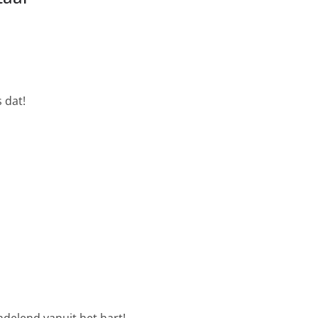
 dat!
andelend vanuit het hart!