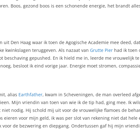
oren. Boos, gezond boos is een schonende energie, het brandt all
uit Den Haag waar ik toen de Agogische Academie mee deed, dat i
ke kwinkslagen teruggeven. Als nazaat van
Grutte Pier
had ik toen 
ot beschaving gepushed. En ik hield me in, leerde me vrouwelijk te
oeg, besloot ik eind vorige jaar. Energie moet stromen, compassie 
mit, alias
Earthfather
, kwam in Scheveningen, de man overleed afg
ieen. Mijn vriendin van toen van wie ik de tip had, ging mee. Ik wil
niet nodig. Hij schold mij uit voor de vrouwelijke flamoes de beha
os eieren voor mijn geld, ik was per slot van rekening niet dat hel
ijk voor de bezwering en diepgang. Ondertussen gaf hij mijn vriend