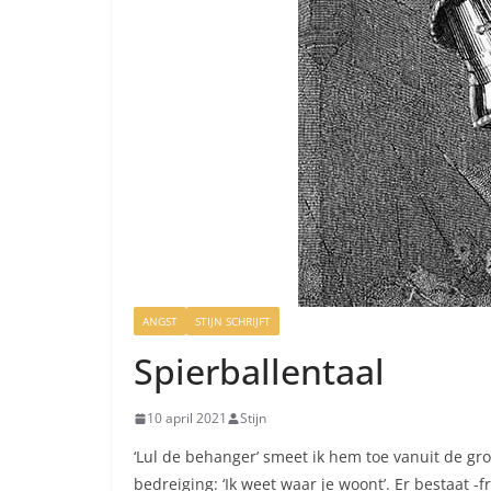
ANGST
STIJN SCHRIJFT
Spierballentaal
10 april 2021
Stijn
‘Lul de behanger’ smeet ik hem toe vanuit de gro
bedreiging: ‘Ik weet waar je woont’. Er bestaat -f