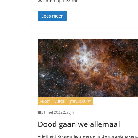
wachten op bezoek.
Lees meer
ANGST
LIEFDE
STIJN SCHRIJFT
31 mei 2022
Stijn
Dood gaan we allemaal
Adelheid Roosen figureerde in de spraakmaken