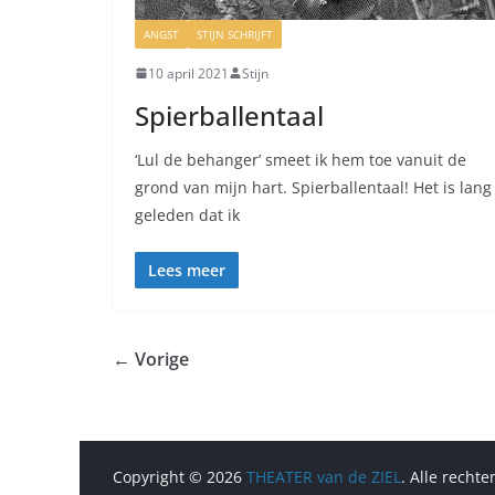
ANGST
STIJN SCHRIJFT
10 april 2021
Stijn
Spierballentaal
‘Lul de behanger’ smeet ik hem toe vanuit de
grond van mijn hart. Spierballentaal! Het is lang
geleden dat ik
Lees meer
← Vorige
Copyright © 2026
THEATER van de ZIEL
. Alle recht