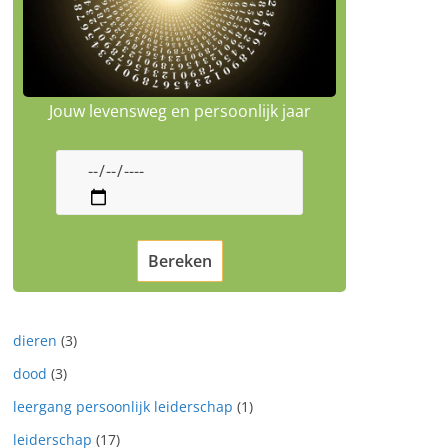
Jouw levensweg en persoonlijk jaar
dieren
(3)
dood
(3)
leergang persoonlijk leiderschap
(1)
leiderschap
(17)