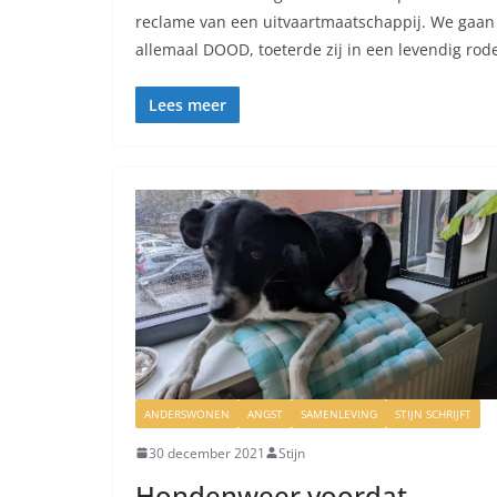
reclame van een uitvaartmaatschappij. We gaan
allemaal DOOD, toeterde zij in een levendig rod
Lees meer
ANDERSWONEN
ANGST
SAMENLEVING
STIJN SCHRIJFT
30 december 2021
Stijn
Hondenweer voordat