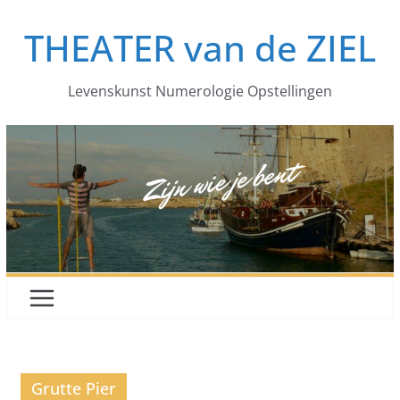
Ga
THEATER van de ZIEL
naar
de
inhoud
Levenskunst Numerologie Opstellingen
Grutte Pier